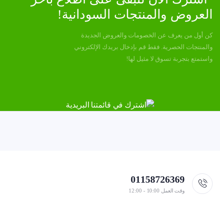
العروض والمنتجات السودانية!
كن أول من يعرف عن الخصومات والعروض الجديدة
والمنتجات الحصرية. فقط قم بإدخال بريدك الإلكتروني
واستمتع بتجربة تسوق لا مثيل لها!
01158726369
وقت العمل 10:00 - 12:00