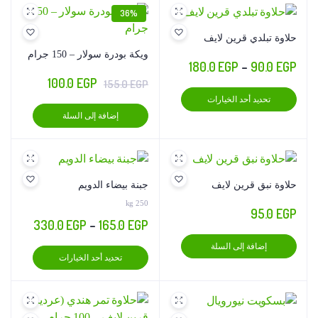
المنتج
36%
حلاوة تبلدي قرين لايف
ويكة بودرة سولار – 150 جرام
نطاق
180.0
EGP
–
90.0
EGP
السعر
السعر
100.0
EGP
155.0
EGP
السعر:
هناك
الأصلي
الحالي
تحديد أحد الخيارات
من
العديد
إضافة إلى السلة
هو:
هو:
من
100.0 EGP.
155.0 EGP.
خلال
الأشكال
المختلفة
لهذا
حلاوة نبق قرين لايف
جبنة بيضاء الدويم
المنتج.
250 kg
95.0
EGP
يمكن
نطاق
330.0
EGP
–
165.0
EGP
اختيار
السعر:
إضافة إلى السلة
الخيارات
هناك
تحديد أحد الخيارات
من
على
العديد
صفحة
من
المنتج
خلال
الأشكال