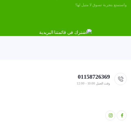
واستمتع بتجربة تسوق لا مثيل لها!
01158726369
وقت العمل 10:00 - 12:00