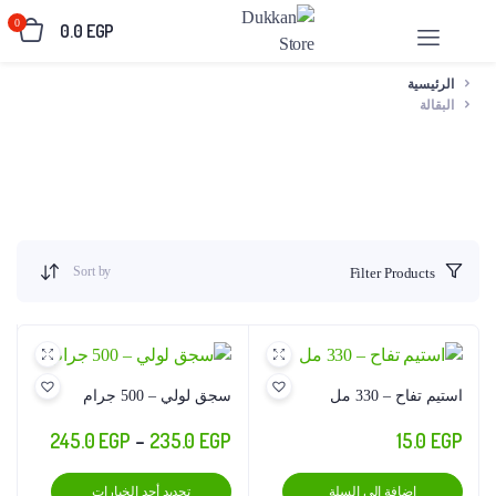
0
0.0
EGP
الرئيسية
البقالة
Sort by
Filter Products
استيم تفاح – 330 مل
سجق لولي – 500 جرام
نطاق
245.0
EGP
–
235.0
EGP
15.0
EGP
السعر:
هناك
إضافة إلى السلة
تحديد أحد الخيارات