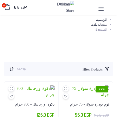
0
0.0
EGP
الرئيسية
منتجات بلدية
الصفحة 4
Sort by
Filter Products
27%
ثوم بودرة سولار- 75 جرام
دكوة اورجانيك – 700 جرام
السعر
السعر
125.0
EGP
55.0
EGP
75.0
EGP