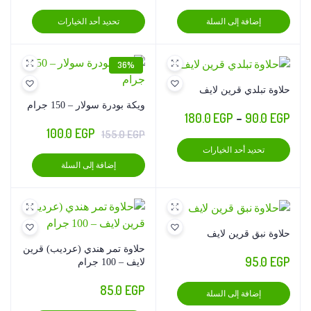
السعر:
هناك
إضافة إلى السلة
تحديد أحد الخيارات
من
العديد
من
خلال
36%
الأشكال
المختلف
حلاوة تبلدي قرين لايف
لهذا
ويكة بودرة سولار – 150 جرام
نطاق
180.0
EGP
–
90.0
EGP
المنتج.
السعر
السعر
100.0
EGP
155.0
EGP
يمكن
السعر:
هناك
الأصلي
الحالي
اختيار
تحديد أحد الخيارات
من
العديد
إضافة إلى السلة
الخيارا
هو:
هو:
من
على
100.0 EGP.
155.0 EGP.
خلال
الأشكال
صفحة
المختلفة
المنتج
لهذا
حلاوة نبق قرين لايف
المنتج.
حلاوة تمر هندي (عرديب) قرين
95.0
EGP
يمكن
لايف – 100 جرام
اختيار
85.0
EGP
إضافة إلى السلة
الخيارات