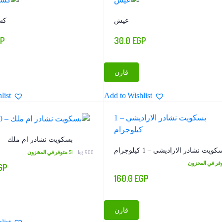
عيش
كس
GP
30.0
EGP
قارن
list
Add to Wishlist
بسكويت نشادر ام ملك – 900 جرام
كويت نشادر الاراديشي – 1 كيلوجرام
51 متوفر في المخزون
900 kg
GP
160.0
EGP
قارن