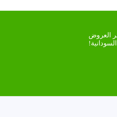
خر العروض
لسودانية!