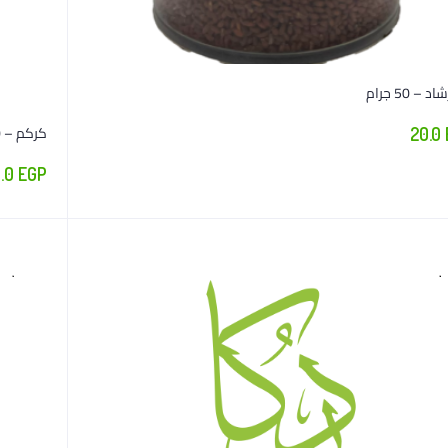
 – 50 جرام
كركم – 100 جرام
20.0
5.0
EGP