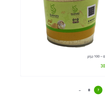
1 جرام
30
←
8
7