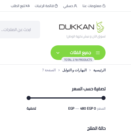
معلومات عنا
حسابي
قائمة الرغبات
تتبع الطلب
تسوق الآن وعيش نكهة الوطن!
جميع الفئات
TOTAL 278 PRODUCTS
الرئيسية
البهارات و التوابل
الصفحة 7
تصفية حسب السعر
السعر:
0 EGP
480 EGP
—
تصفية
أدنى
أعلى
سعر
سعر
حالة المنتج