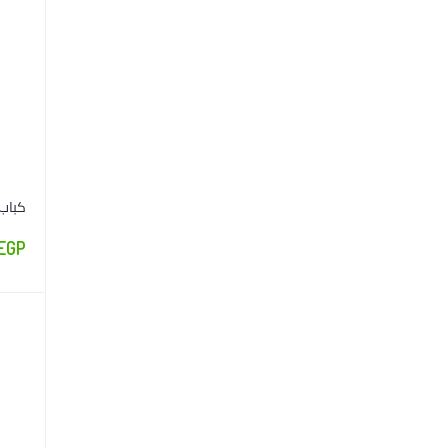
كباب صي
EGP