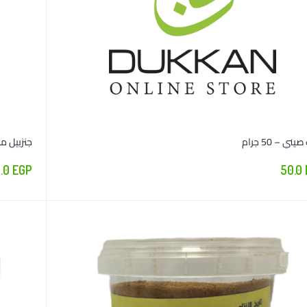
ني – 50 جرام
جنزبيل مسحو
.0
EGP
50.0