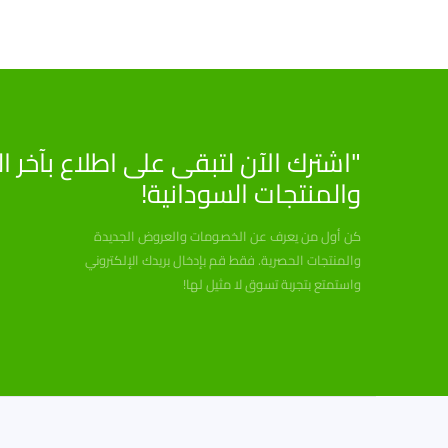
"اشترك الآن لتبقى على اطلاع بآخر 
والمنتجات السودانية!
كن أول من يعرف عن الخصومات والعروض الجديدة
والمنتجات الحصرية. فقط قم بإدخال بريدك الإلكتروني
واستمتع بتجربة تسوق لا مثيل لها!