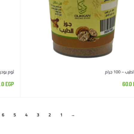
ب – 100 جرام
ثوم بودرة – 00
.0
EGP
60.0
6
5
4
3
2
1
→