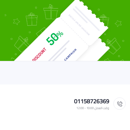
01158726369
وقت العمل 10:00 - 12:00