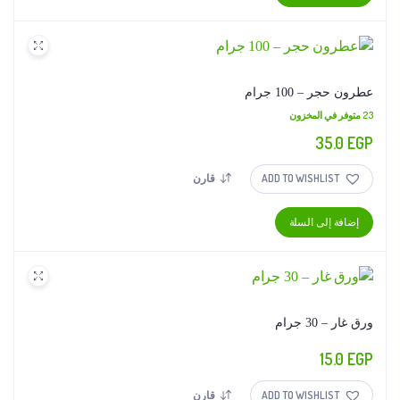
عطرون حجر – 100 جرام
23 متوفر في المخزون
35.0
EGP
ADD TO WISHLIST
قارن
إضافة إلى السلة
ورق غار – 30 جرام
15.0
EGP
ADD TO WISHLIST
قارن