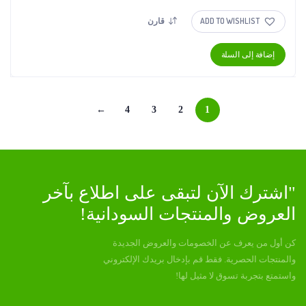
ADD TO WISHLIST
قارن
إضافة إلى السلة
←
4
3
2
1
"اشترك الآن لتبقى على اطلاع بآخر
العروض والمنتجات السودانية!
كن أول من يعرف عن الخصومات والعروض الجديدة
والمنتجات الحصرية. فقط قم بإدخال بريدك الإلكتروني
واستمتع بتجربة تسوق لا مثيل لها!