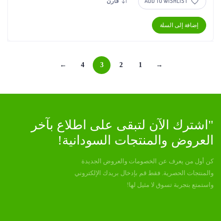
ADD TO WISHLIST
قارن
إضافة إلى السلة
←
4
3
2
1
→
"اشترك الآن لتبقى على اطلاع بآخر
العروض والمنتجات السودانية!
كن أول من يعرف عن الخصومات والعروض الجديدة
والمنتجات الحصرية. فقط قم بإدخال بريدك الإلكتروني
واستمتع بتجربة تسوق لا مثيل لها!