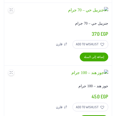
جنزبيل حي – 70 جرام
37.0
EGP
ADD TO WISHLIST
قارن
إضافة إلى السلة
جوز هند – 100 جرام
45.0
EGP
ADD TO WISHLIST
قارن