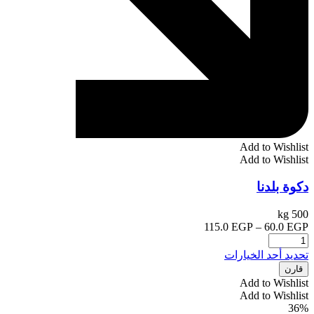
Add to Wishlist
Add to Wishlist
دكوة بلدنا
500 kg
EGP
60.0
–
EGP
115.0
نطاق
السعر:
من
هناك
تحديد أحد الخيارات
العديد
قارن
خلال
من
Add to Wishlist
الأشكال
Add to Wishlist
المختلفة
36%