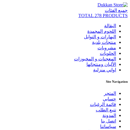
جميع الفئات
TOTAL 278 PRODUCTS
البقالة
اللحوم المجمدة
البهارات و التوابل
منتجات بلدية
مشروبات
الحلويات
المعجنات و المخبوزات
الألبان ومنتجاتها
اواني منزلية
Site Navigation
المتجر
حسابي
قائمة الرغبات
تتبع الطلب
المدونة
اتصل بنا
سياساتنا