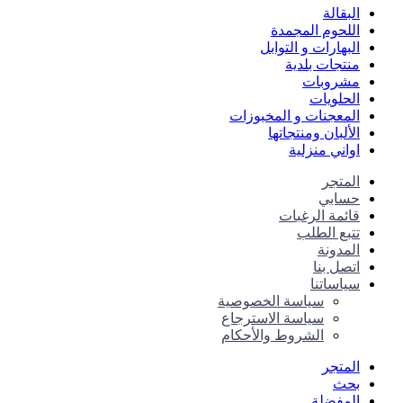
البقالة
اللحوم المجمدة
البهارات و التوابل
منتجات بلدية
مشروبات
الحلويات
المعجنات و المخبوزات
الألبان ومنتجاتها
اواني منزلية
المتجر
حسابي
قائمة الرغبات
تتبع الطلب
المدونة
اتصل بنا
سياساتنا
سياسة الخصوصية
سياسة الاسترجاع
الشروط والأحكام
المتجر
بحث
المفضلة