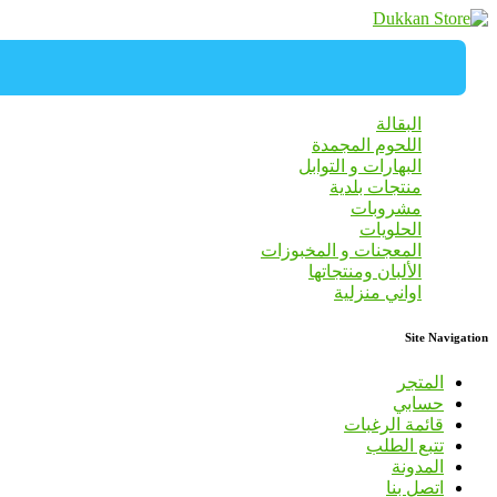
البقالة
اللحوم المجمدة
البهارات و التوابل
منتجات بلدية
مشروبات
الحلويات
المعجنات و المخبوزات
الألبان ومنتجاتها
اواني منزلية
Site Navigation
المتجر
حسابي
قائمة الرغبات
تتبع الطلب
المدونة
اتصل بنا