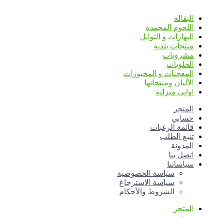
TOTAL 278 PRODUCTS
البقالة
اللحوم المجمدة
البهارات و التوابل
منتجات بلدية
مشروبات
الحلويات
المعجنات و المخبوزات
الألبان ومنتجاتها
اواني منزلية
المتجر
حسابي
قائمة الرغبات
تتبع الطلب
المدونة
اتصل بنا
سياساتنا
سياسة الخصوصية
سياسة الاسترجاع
الشروط والأحكام
المتجر