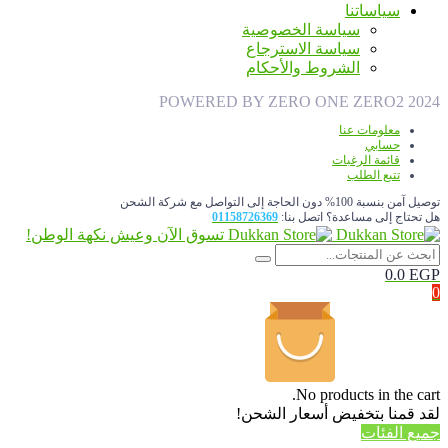
سياساتنا
سياسة الخصوصية
سياسة الاسترجاع
الشروط والأحكام
POWERED BY ZERO ONE ZERO2 2024
معلومات عنا
حسابي
قائمة الرغبات
تتبع الطلب
توصيل آمن بنسبة 100% دون الحاجة إلى التواصل مع شركة الشحن
هل تحتاج إلى مساعدة؟ اتصل بنا:
01158726369
تسوق الآن وعيش نكهة الوطن!
0.0
EGP
0
No products in the cart.
لقد قمنا بتخفيض أسعار الشحن!
جميع الفئات