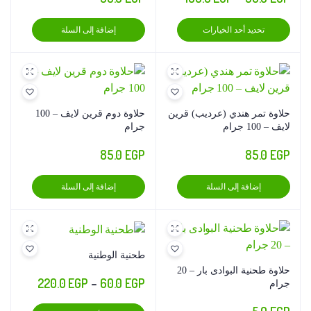
السعر:
هناك
تحديد أحد الخيارات
إضافة إلى السلة
من
العديد
من
خلال
الأشكال
المختلفة
لهذا
حلاوة تمر هندي (عرديب) قرين
حلاوة دوم قرين لايف – 100
المنتج.
لايف – 100 جرام
جرام
يمكن
85.0
EGP
85.0
EGP
اختيار
الخيارات
إضافة إلى السلة
إضافة إلى السلة
على
صفحة
المنتج
طحنية الوطنية
حلاوة طحنية البوادى بار – 20
نطاق
220.0
EGP
–
60.0
EGP
جرام
السعر:
هناك