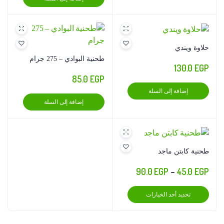
على
صفحة
المنتج
حلاوة ويندي
طحنية البوادي – 275 جرام
130.0
EGP
85.0
EGP
إضافة إلى السلة
إضافة إلى السلة
طحنية كابتن ماجد
نطاق
90.0
EGP
–
45.0
EGP
السعر:
هناك
تحديد أحد الخيارات
من
العديد
من