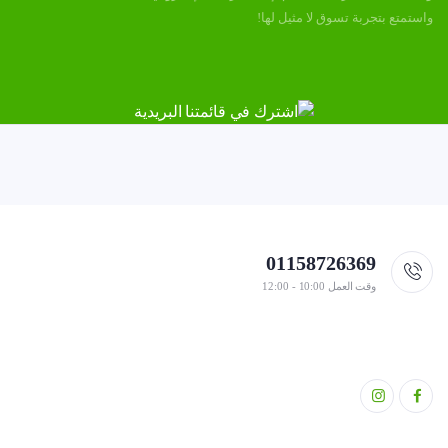
واستمتع بتجربة تسوق لا مثيل لها!
01158726369
وقت العمل 10:00 - 12:00