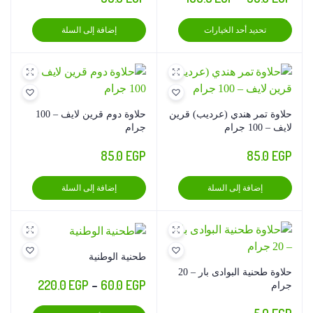
السعر:
هناك
تحديد أحد الخيارات
إضافة إلى السلة
من
العديد
من
خلال
الأشكال
المختلفة
لهذا
حلاوة تمر هندي (عرديب) قرين
حلاوة دوم قرين لايف – 100
المنتج.
لايف – 100 جرام
جرام
يمكن
85.0
EGP
85.0
EGP
اختيار
الخيارات
إضافة إلى السلة
إضافة إلى السلة
على
صفحة
المنتج
طحنية الوطنية
حلاوة طحنية البوادى بار – 20
نطاق
220.0
EGP
–
60.0
EGP
جرام
السعر:
هناك