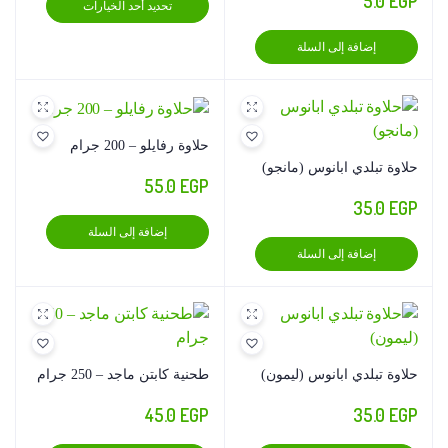
5.0
EGP
تحديد أحد الخيارات
من
العديد
من
إضافة إلى السلة
خلال
الأشكال
المختلف
لهذا
المنتج.
حلاوة رفايلو – 200 جرام
يمكن
حلاوة تبلدي ابانوس (مانجو)
55.0
EGP
اختيار
35.0
EGP
الخيارا
إضافة إلى السلة
على
إضافة إلى السلة
صفحة
المنتج
حلاوة تبلدي ابانوس (ليمون)
طحنية كابتن ماجد – 250 جرام
45.0
EGP
35.0
EGP