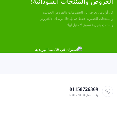
العروض والمنتجات السودانية!
كن أول من يعرف عن الخصومات والعروض الجديدة
والمنتجات الحصرية. فقط قم بإدخال بريدك الإلكتروني
واستمتع بتجربة تسوق لا مثيل لها!
01158726369
وقت العمل 10:00 - 12:00