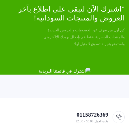
"اشترك الآن لتبقى على اطلاع بآخر
العروض والمنتجات السودانية!
كن أول من يعرف عن الخصومات والعروض الجديدة
والمنتجات الحصرية. فقط قم بإدخال بريدك الإلكتروني
واستمتع بتجربة تسوق لا مثيل لها!
01158726369
وقت العمل 10:00 - 12:00