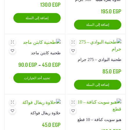
130.0
EGP
195.0
EGP
إضافة إلى السلة
إضافة إلى السلة
طحنية كابتن ماجد
طحنية البوادي – 275 جرام
نطاق
90.0
EGP
–
45.0
EGP
85.0
EGP
السعر:
هناك
تحديد أحد الخيارات
من
العديد
إضافة إلى السلة
من
خلال
الأشكال
المختلف
لهذا
حلاوة ريفال فواكة
المنتج.
هبو سويت كنافة – 10 قطع
45.0
EGP
يمكن