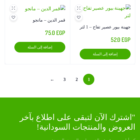
قمر الدين – مانجو
جهينة بيور عصير تفاح – 1 لتر
75.0
EGP
52.0
EGP
إضافة إلى السلة
إضافة إلى السلة
←
3
2
1
"اشترك الآن لتبقى على اطلاع بآخر
العروض والمنتجات السودانية!