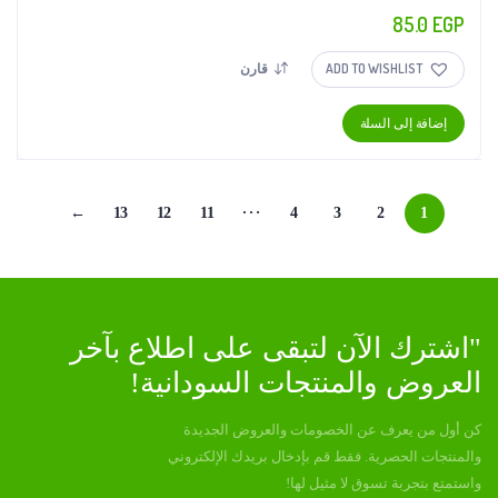
المنتج.
85.0
EGP
يمكن
اختيار
ADD TO WISHLIST
قارن
الخيارات
على
إضافة إلى السلة
صفحة
المنتج
…
←
13
12
11
4
3
2
1
"اشترك الآن لتبقى على اطلاع بآخر
العروض والمنتجات السودانية!
كن أول من يعرف عن الخصومات والعروض الجديدة
والمنتجات الحصرية. فقط قم بإدخال بريدك الإلكتروني
واستمتع بتجربة تسوق لا مثيل لها!