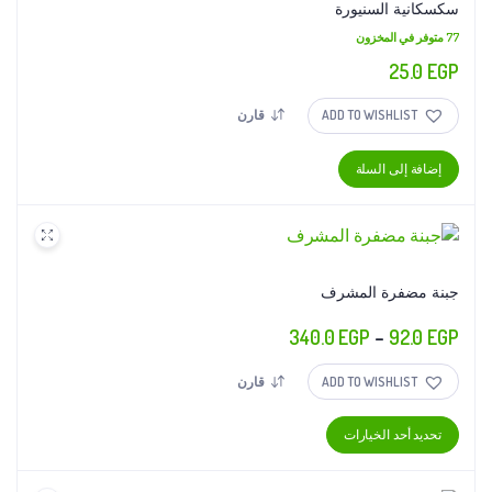
لهذا
سكسكانية السنيورة
المنتج.
77 متوفر في المخزون
يمكن
25.0
EGP
اختيار
الخيارات
ADD TO WISHLIST
قارن
على
صفحة
إضافة إلى السلة
المنتج
جبنة مضفرة المشرف
نطاق
340.0
EGP
–
92.0
EGP
السعر:
ADD TO WISHLIST
قارن
من
هناك
تحديد أحد الخيارات
خلال
العديد
من