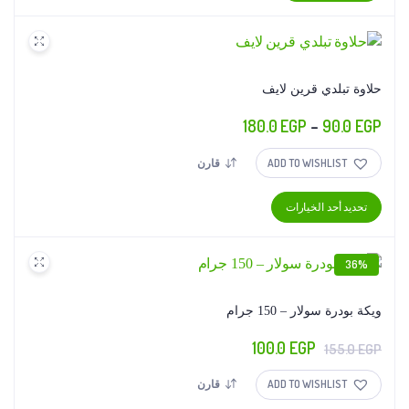
حلاوة تبلدي قرين لايف
نطاق
180.0
EGP
–
90.0
EGP
السعر:
ADD TO WISHLIST
قارن
من
هناك
تحديد أحد الخيارات
خلال
العديد
من
36%
الأشكال
المختلفة
لهذا
ويكة بودرة سولار – 150 جرام
المنتج.
السعر
السعر
100.0
EGP
155.0
EGP
يمكن
الأصلي
الحالي
اختيار
ADD TO WISHLIST
قارن
هو:
هو:
الخيارات