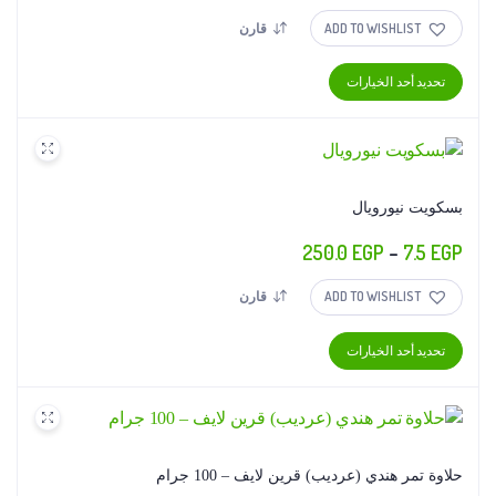
السعر:
ADD TO WISHLIST
قارن
من
هناك
تحديد أحد الخيارات
خلال
العديد
من
الأشكال
المختلفة
لهذا
بسكويت نيورويال
المنتج.
نطاق
250.0
EGP
–
7.5
EGP
يمكن
السعر:
اختيار
ADD TO WISHLIST
قارن
من
الخيارات
على
هناك
تحديد أحد الخيارات
صفحة
خلال
العديد
المنتج
من
الأشكال
المختلفة
لهذا
حلاوة تمر هندي (عرديب) قرين لايف – 100 جرام