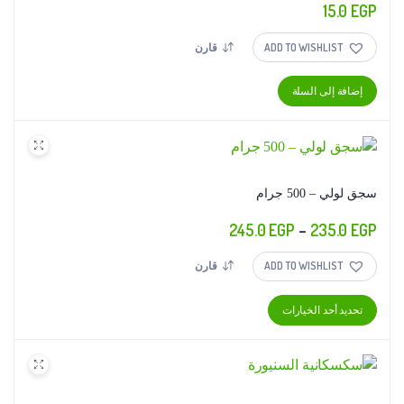
15.0
EGP
ADD TO WISHLIST
قارن
إضافة إلى السلة
سجق لولي – 500 جرام
نطاق
245.0
EGP
–
235.0
EGP
السعر:
ADD TO WISHLIST
قارن
من
هناك
تحديد أحد الخيارات
خلال
العديد
من
الأشكال
المختلفة