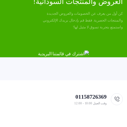
العروض والمنتجات السودانية!
كن أول من يعرف عن الخصومات والعروض الجديدة
والمنتجات الحصرية. فقط قم بإدخال بريدك الإلكتروني
واستمتع بتجربة تسوق لا مثيل لها!
01158726369
وقت العمل 10:00 - 12:00