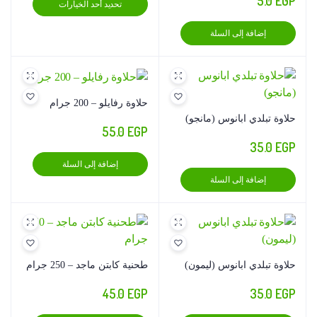
5.0
EGP
تحديد أحد الخيارات
من
العديد
من
إضافة إلى السلة
خلال
الأشكال
المختلف
لهذا
المنتج.
حلاوة رفايلو – 200 جرام
يمكن
حلاوة تبلدي ابانوس (مانجو)
55.0
EGP
اختيار
35.0
EGP
الخيارا
إضافة إلى السلة
على
إضافة إلى السلة
صفحة
المنتج
حلاوة تبلدي ابانوس (ليمون)
طحنية كابتن ماجد – 250 جرام
45.0
EGP
35.0
EGP