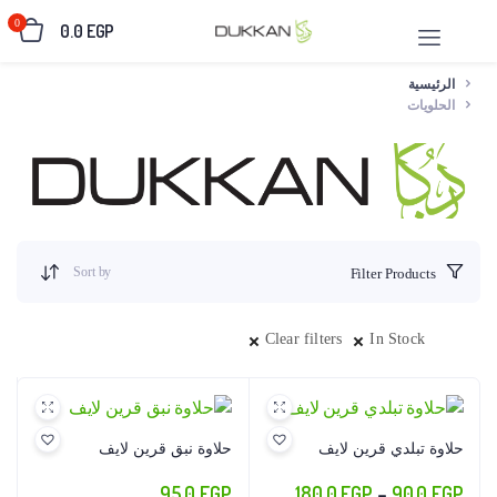
0
0.0
EGP
الرئيسية
الحلويات
Sort by
Filter Products
Clear filters
In Stock
حلاوة تبلدي قرين لايف
حلاوة نبق قرين لايف
نطاق
95.0
EGP
180.0
EGP
–
90.0
EGP