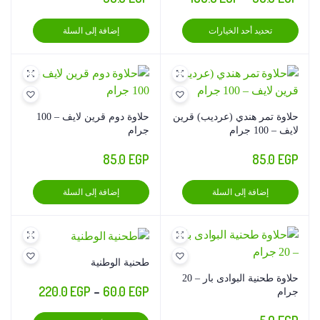
السعر:
هناك
تحديد أحد الخيارات
إضافة إلى السلة
من
العديد
من
خلال
الأشكال
المختلفة
لهذا
حلاوة تمر هندي (عرديب) قرين
حلاوة دوم قرين لايف – 100
المنتج.
لايف – 100 جرام
جرام
يمكن
85.0
EGP
85.0
EGP
اختيار
الخيارات
إضافة إلى السلة
إضافة إلى السلة
على
صفحة
المنتج
طحنية الوطنية
حلاوة طحنية البوادى بار – 20
نطاق
220.0
EGP
–
60.0
EGP
جرام
السعر:
هناك