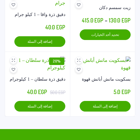
زيت سمسم دكان
دقيق ذرة واقا – 1 كيلو جرام
نطاق
415.0
EGP
–
130.0
EGP
40.0
EGP
السعر:
هناك
تحديد أحد الخيارات
من
العديد
إضافة إلى السلة
من
خلال
الأشكال
20%
المختلفة
لهذا
المنتج.
بسكويت مانش أبانش قهوة
دقيق ذرة سلطان – 1 كيلوجرام
يمكن
السعر
السعر
40.0
EGP
5.0
EGP
50.0
EGP
اختيار
الأصلي
الحالي
الخيارات
إضافة إلى السلة
إضافة إلى السلة
على
هو:
هو:
صفحة
40.0 EGP.
50.0 EGP.
المنتج