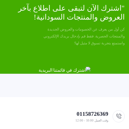
"اشترك الآن لتبقى على اطلاع بآخر
العروض والمنتجات السودانية!
كن أول من يعرف عن الخصومات والعروض الجديدة
والمنتجات الحصرية. فقط قم بإدخال بريدك الإلكتروني
واستمتع بتجربة تسوق لا مثيل لها!
01158726369
وقت العمل 10:00 - 12:00