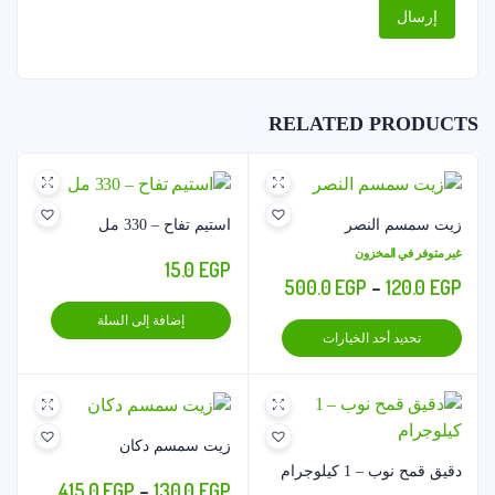
RELATED PRODUCTS
زيت سمسم النصر
استيم تفاح – 330 مل
غير متوفر في المخزون
15.0
EGP
نطاق
500.0
EGP
–
120.0
EGP
السعر:
إضافة إلى السلة
هناك
تحديد أحد الخيارات
من
العديد
من
خلال
الأشكال
المختلفة
زيت سمسم دكان
لهذا
دقيق قمح نوب – 1 كيلوجرام
نطاق
415.0
EGP
–
130.0
EGP
المنتج.