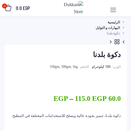
0
0.0
EGP
الرئيسية
البهارات و التوابل
دكوة بلدنا
دكوة بلدنا
الوزن
500 كيلوجرام
الحجم
350gm, 500gm, 1kg
نطاق
EGP
–
115.0
EGP
60.0
السعر:
من
دكوة بلدنا، تتميز بجودة عالية ويصلح للاستخدامات المختلفة في المطبخ.
خلال