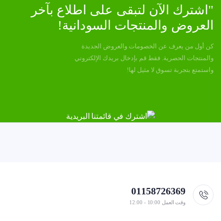
"اشترك الآن لتبقى على اطلاع بآخر
العروض والمنتجات السودانية!
كن أول من يعرف عن الخصومات والعروض الجديدة
والمنتجات الحصرية. فقط قم بإدخال بريدك الإلكتروني
واستمتع بتجربة تسوق لا مثيل لها!
01158726369
وقت العمل 10:00 - 12:00