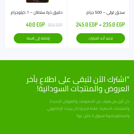
سجق لولي – 500 جرام
دقيق ذرة سلطان – 1 كيلوجرام
نطاق
السعر
السعر
40.0
EGP
245.0
EGP
–
235.0
EGP
50.0
EGP
السعر:
الأصلي
الحالي
هناك
تحديد أحد الخيارات
إضافة إلى السلة
من
هو:
هو:
العديد
40.0 EGP.
50.0 EGP.
من
خلال
الأشكال
المختلفة
لهذا
"اشترك الآن لتبقى على اطلاع بآخر
المنتج.
العروض والمنتجات السودانية!
يمكن
اختيار
الخيارات
كن أول من يعرف عن الخصومات والعروض الجديدة
على
والمنتجات الحصرية. فقط قم بإدخال بريدك الإلكتروني
صفحة
واستمتع بتجربة تسوق لا مثيل لها!
المنتج