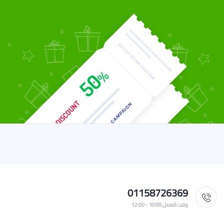
01158726369
وقت العمل 10:00 - 12:00